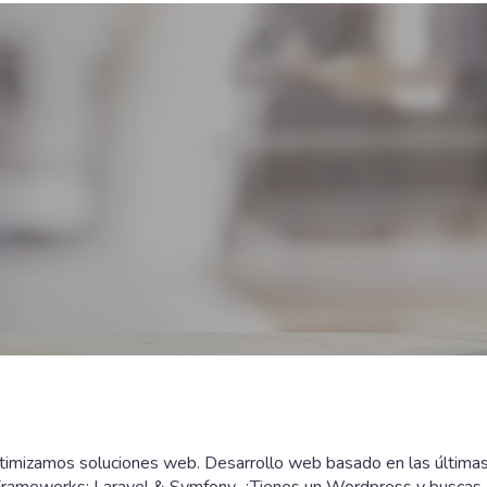
mizamos soluciones web. Desarrollo web basado en las últimas 
 Frameworks: Laravel & Symfony. ¿Tienes un Wordpress y buscas